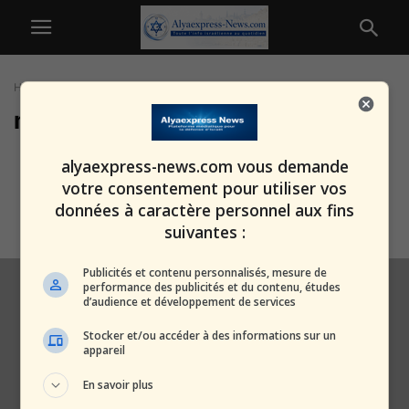
Home
Tags
Marché du logement
marché du logement
Alerte rouge dans le bâtiment
alyaexpress-news.com vous demande
israélien : sans les ouvriers
votre consentement pour utiliser vos
chinois,...
données à caractère personnel aux fins
alxprss_sab
-
23 juillet 2025
suivantes :
Publicités et contenu personnalisés, mesure de
performance des publicités et du contenu, études
d’audience et développement de services
Stocker et/ou accéder à des informations sur un
appareil
En savoir plus