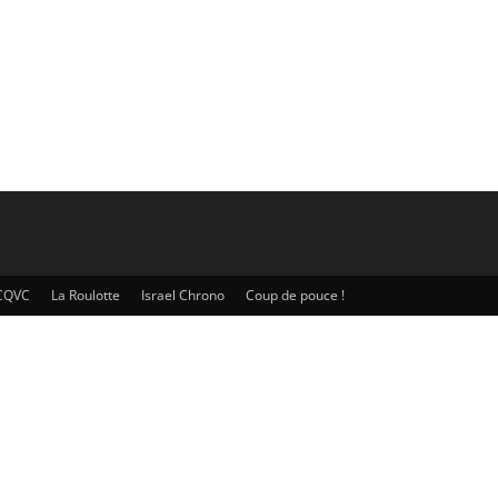
CQVC
La Roulotte
Israel Chrono
Coup de pouce !