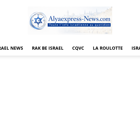
RAEL NEWS
RAK BE ISRAEL
CQVC
LA ROULOTTE
ISR
Alyaexpress-
News