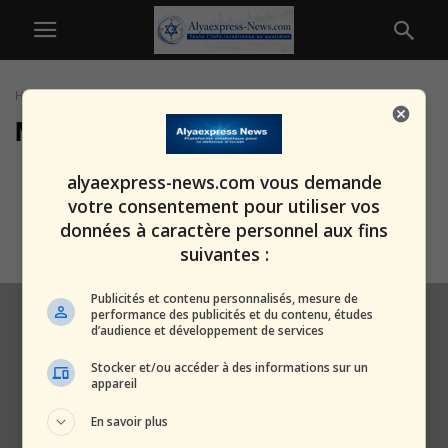
Home
Tags
Maalé Adoumim
Maalé Adoumim
E1 : Smotrich lance un chantier
alyaexpress-news.com vous demande
stratégique pour enterrer
votre consentement pour utiliser vos
définitivement l’idée...
données à caractère personnel aux fins
alxprss_sab
-
14 août 2025
suivantes :
Publicités et contenu personnalisés, mesure de
performance des publicités et du contenu, études
d’audience et développement de services
Stocker et/ou accéder à des informations sur un
appareil
En savoir plus