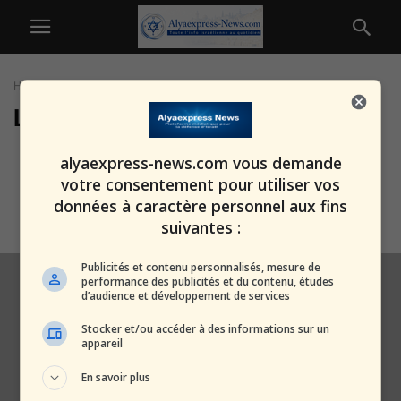
Home
Tags
Lara Gutiérrez
Lara Gutiérrez
Horreur en Argentine : trois
alyaexpress-news.com vous demande
jeunes femmes torturées et
votre consentement pour utiliser vos
assassinées en...
données à caractère personnel aux fins
alxprss_sab
-
28 septembre 2025
suivantes :
Publicités et contenu personnalisés, mesure de
performance des publicités et du contenu, études
d’audience et développement de services
Stocker et/ou accéder à des informations sur un
appareil
En savoir plus