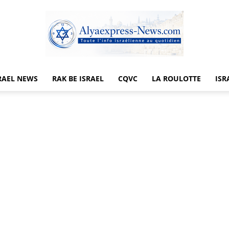
RAEL NEWS
RAK BE ISRAEL
CQVC
LA ROULOTTE
ISR
Alyaexpress-
News