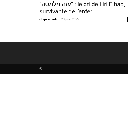
“עזה מלמטה” : le cri de Liri Elbag,
survivante de l’enfer...
alxprss_sab
-
29 juin 2025
©