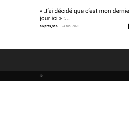
« J’ai décidé que c’est mon dernie
jour ici » :...
alxprss_sab
-
24 mai 2026
©