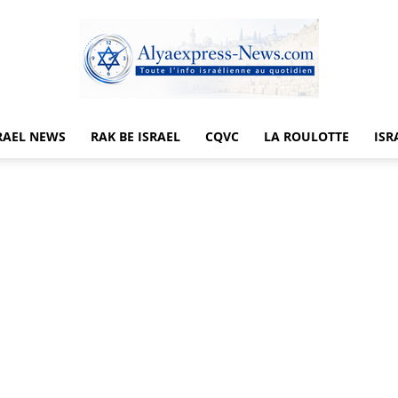
RAEL NEWS
RAK BE ISRAEL
CQVC
LA ROULOTTE
ISR
Alyaexpress-
News