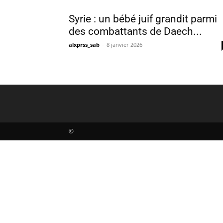
Syrie : un bébé juif grandit parmi
des combattants de Daech...
alxprss_sab
-
8 janvier 2026
©