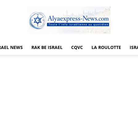
RAEL NEWS
RAK BE ISRAEL
CQVC
LA ROULOTTE
ISR
Alyaexpress-
News