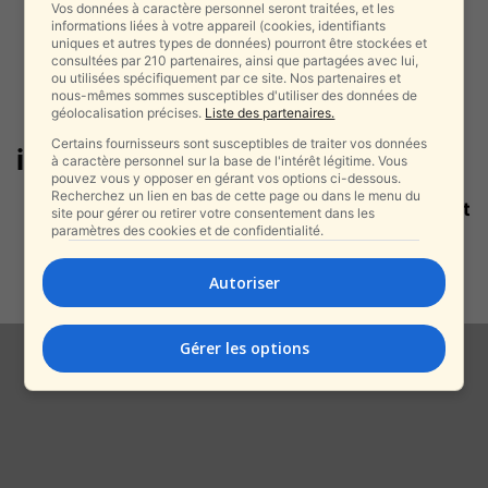
Vos données à caractère personnel seront traitées, et les
informations liées à votre appareil (cookies, identifiants
uniques et autres types de données) pourront être stockées et
consultées par 210 partenaires, ainsi que partagées avec lui,
ou utilisées spécifiquement par ce site. Nos partenaires et
nous-mêmes sommes susceptibles d'utiliser des données de
géolocalisation précises.
Liste des partenaires.
Certains fournisseurs sont susceptibles de traiter vos données
investissement immobilier
à caractère personnel sur la base de l'intérêt légitime. Vous
pouvez vous y opposer en gérant vos options ci-dessous.
Recherchez un lien en bas de cette page ou dans le menu du
Netivot : les raisons qui poussent
site pour gérer ou retirer votre consentement dans les
la ville à doubler sa...
paramètres des cookies et de confidentialité.
alxprss_sab
-
22 décembre 2025
Autoriser
Gérer les options