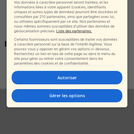
Vos données à caractère personnel seront traitées, et les
informations liées à votre appareil (cookies, identifiants
uniques et autres types de données) pourront être stockées et
consultées par 210 partenaires, ainsi que partagées avec lui,
ou utilisées spécifiquement par ce site. Nos partenaires et
nous-mêmes sommes susceptibles d'utiliser des données de
géolocalisation précises.
Liste des partenaires.
Certains fournisseurs sont susceptibles de traiter vos données
Ilan Halimi
à caractère personnel sur la base de l'intérêt légitime. Vous
pouvez vous y opposer en gérant vos options ci-dessous.
Recherchez un lien en bas de cette page ou dans le menu du
Antisémitisme : « même morts,
site pour gérer ou retirer votre consentement dans les
les Juifs n’ont plus droit au...
paramètres des cookies et de confidentialité.
alxprss_sab
-
27 août 2025
Autoriser
Gérer les options