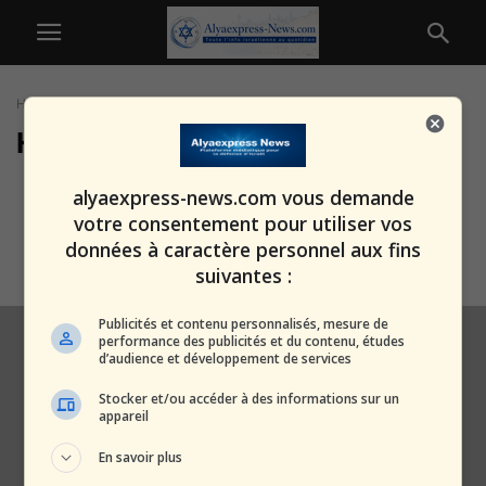
Home
Tags
Henrietta Szold
Henrietta Szold
Hadassa Ben Ari furieuse : qui
alyaexpress-news.com vous demande
est l’idiot qui a fait...
votre consentement pour utiliser vos
alxprss_sab
-
17 février 2026
données à caractère personnel aux fins
suivantes :
Publicités et contenu personnalisés, mesure de
performance des publicités et du contenu, études
d’audience et développement de services
Stocker et/ou accéder à des informations sur un
appareil
En savoir plus