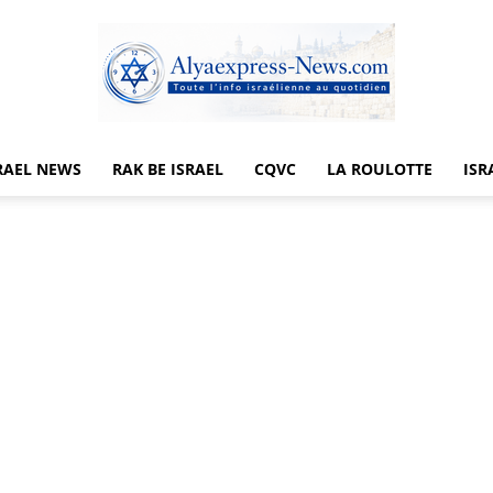
RAEL NEWS
RAK BE ISRAEL
CQVC
LA ROULOTTE
ISR
Alyaexpress-
News