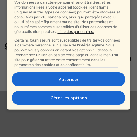
Vos données à caractère personnel seront traitées, et les
informations liées à votre appareil (cookies, identifiants
uniques et autres types de données) pourront être stockées et
consultées par 210 partenaires, ainsi que partagées avec lui,
ou utilisées spécifiquement par ce site. Nos partenaires et
nous-mêmes sommes susceptibles d'utiliser des données de
géolocalisation précises.
Liste des partenaires.
Certains fournisseurs sont susceptibles de traiter vos données
guerre cybernétique
à caractère personnel sur la base de l'intérêt légitime. Vous
pouvez vous y opposer en gérant vos options ci-dessous.
Recherchez un lien en bas de cette page ou dans le menu du
L’Iran humiliée par Israël ? Quand
site pour gérer ou retirer votre consentement dans les
les explosions et les
paramètres des cookies et de confidentialité.
cyberattaques...
alxprss_sab
-
Autoriser
25 juillet 2025
Gérer les options