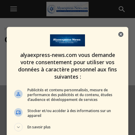
Home
Tags
Gali Baharav-Miarra
Gali Baharav-Miarra
Un israélien inculpé pour
alyaexpress-news.com vous demande
menaces contre la procureure
votre consentement pour utiliser vos
générale : «...
données à caractère personnel aux fins
alxprss_sab
-
17 novembre 2025
suivantes :
Publicités et contenu personnalisés, mesure de
performance des publicités et du contenu, études
d’audience et développement de services
Stocker et/ou accéder à des informations sur un
appareil
En savoir plus