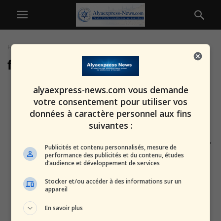
Home
Tags
Front nord
front nord
« Le round contre l’Iran se
alyaexpress-news.com vous demande
terminera dans dix jours —
votre consentement pour utiliser vos
mais...
données à caractère personnel aux fins
alxprss_sab
-
12 mars 2026
suivantes :
🔴Escalade imminente au Liban ?
Publicités et contenu personnalisés, mesure de
Le Hezbollah placé en état
performance des publicités et du contenu, études
d’audience et développement de services
d’alerte...
alxprss_sab
-
28 juillet 2025
Stocker et/ou accéder à des informations sur un
appareil
Vers un accord intérimaire ? Des
En savoir plus
négociations indirectes entre