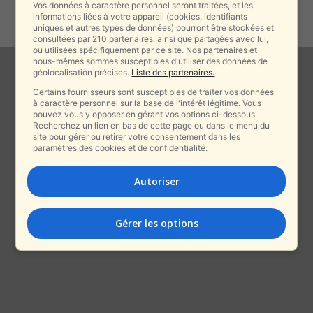
Israël et...
Vos données à caractère personnel seront traitées, et les
informations liées à votre appareil (cookies, identifiants
alxprss_sab
-
29 juin 2025
uniques et autres types de données) pourront être stockées et
consultées par 210 partenaires, ainsi que partagées avec lui,
ou utilisées spécifiquement par ce site. Nos partenaires et
nous-mêmes sommes susceptibles d'utiliser des données de
géolocalisation précises.
Liste des partenaires.
Certains fournisseurs sont susceptibles de traiter vos données
à caractère personnel sur la base de l'intérêt légitime. Vous
pouvez vous y opposer en gérant vos options ci-dessous.
Recherchez un lien en bas de cette page ou dans le menu du
site pour gérer ou retirer votre consentement dans les
paramètres des cookies et de confidentialité.
Autoriser
Gérer les options