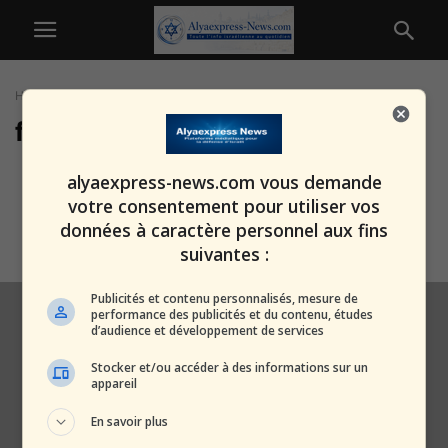
Home
Tags
Fillette tuée
fillette tuée
Tragédie à Beit Shemesh : Une
alyaexpress-news.com vous demande
fillette de 4 ans tuée...
votre consentement pour utiliser vos
alxprss_sab
-
3 juillet 2025
données à caractère personnel aux fins
suivantes :
Publicités et contenu personnalisés, mesure de
performance des publicités et du contenu, études
d’audience et développement de services
Stocker et/ou accéder à des informations sur un
appareil
En savoir plus