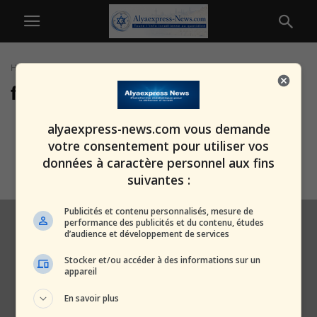
Home
Tags
Familles religieuses
familles religieuses
Affaire du nourrisson de Givat
alyaexpress-news.com vous demande
Zeev : le dossier classé, les...
votre consentement pour utiliser vos
alxprss_sab
-
5 novembre 2025
données à caractère personnel aux fins
suivantes :
Publicités et contenu personnalisés, mesure de
performance des publicités et du contenu, études
d’audience et développement de services
Stocker et/ou accéder à des informations sur un
appareil
En savoir plus