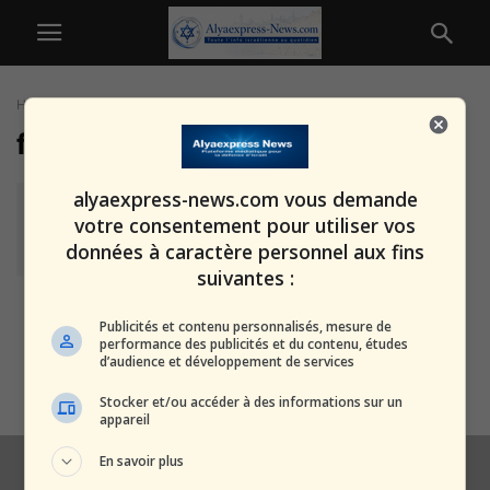
Home
Tags
Familles israéliennes
familles israéliennes
Israël face à une vague d’exode :
alyaexpress-news.com vous demande
multiplication par quatre de...
votre consentement pour utiliser vos
alxprss_sab
-
12 novembre 2025
données à caractère personnel aux fins
suivantes :
Faites attention lors de votre
Publicités et contenu personnalisés, mesure de
mariage : ne vous retrouvez
performance des publicités et du contenu, études
d’audience et développement de services
pas...
alxprss_sab
-
26 septembre 2025
Stocker et/ou accéder à des informations sur un
appareil
En savoir plus