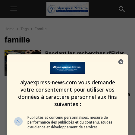
Home
Tags
Famille
famille
Pendant les recherches d’Eldar
Dayan : un corps localisé dans
la...
alxprss_sab
-
6 août 2026
alyaexpress-news.com vous demande
Pardes Hanna : un homme a
votre consentement pour utiliser vos
brutalement assassiné sa femme
données à caractère personnel aux fins
et...
suivantes :
alxprss_sab
-
30 janvier 2026
Publicités et contenu personnalisés, mesure de
performance des publicités et du contenu, études
Arnaque à la voix d’IA : un
d’audience et développement de services
survivant israélien de 89...