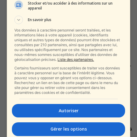
alxprss_sab
-
1 août 2025
Stocker et/ou accéder à des informations sur un
appareil
En savoir plus
Eilat et Arava à petit prix : le
« Summer Card » révolutionne...
Vos données à caractère personnel seront traitées, et les
informations liées à votre appareil (cookies, identifiants
alxprss_sab
-
3 juillet 2025
uniques et autres types de données) pourront être stockées et
consultées par 210 partenaires, ainsi que partagées avec lui,
ou utilisées spécifiquement par ce site. Nos partenaires et
nous-mêmes sommes susceptibles d'utiliser des données de
« Elles ne répondaient plus à nos
géolocalisation précises.
Liste des partenaires.
filles, car elles étaient mortes »...
Certains fournisseurs sont susceptibles de traiter vos données
alxprss_sab
-
9 mars 2025
à caractère personnel sur la base de l'intérêt légitime. Vous
pouvez vous y opposer en gérant vos options ci-dessous.
Recherchez un lien en bas de cette page ou dans le menu du
site pour gérer ou retirer votre consentement dans les
paramètres des cookies et de confidentialité.
« Je pense que quelqu’un l’a
tué » : le mystère de la...
alxprss_sab
-
9 mars 2025
Autoriser
Deux veuves de la guerre « Épées
Gérer les options
de fer » retrouvent l’amour et...