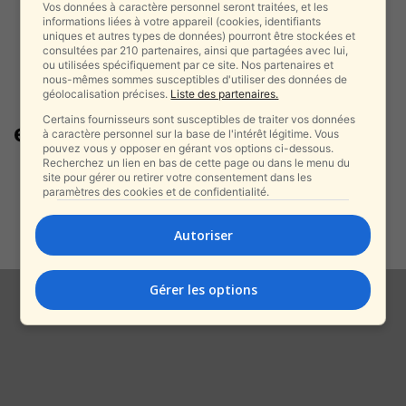
Vos données à caractère personnel seront traitées, et les
informations liées à votre appareil (cookies, identifiants
uniques et autres types de données) pourront être stockées et
consultées par 210 partenaires, ainsi que partagées avec lui,
ou utilisées spécifiquement par ce site. Nos partenaires et
nous-mêmes sommes susceptibles d'utiliser des données de
géolocalisation précises.
Liste des partenaires.
Certains fournisseurs sont susceptibles de traiter vos données
enterrement Ashdod
à caractère personnel sur la base de l'intérêt légitime. Vous
pouvez vous y opposer en gérant vos options ci-dessous.
Recherchez un lien en bas de cette page ou dans le menu du
Drame à Ashdod : Un érudit
site pour gérer ou retirer votre consentement dans les
religieux retrouvé sans vie
paramètres des cookies et de confidentialité.
alxprss_sab
-
17 février 2025
Autoriser
Gérer les options