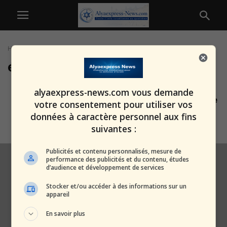
Home
Tags
éducation spécialisée
éducation spécialisée
Un enfant est rentré d’un jardin
alyaexpress-news.com vous demande
d’éducation spécialisée avec une
votre consentement pour utiliser vos
pancarte...
données à caractère personnel aux fins
alxprss_sab
-
7 janvier 2026
suivantes :
Publicités et contenu personnalisés, mesure de
performance des publicités et du contenu, études
d’audience et développement de services
Stocker et/ou accéder à des informations sur un
appareil
En savoir plus