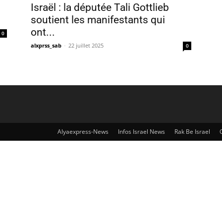
Israël : la députée Tali Gottlieb
soutient les manifestants qui
ont...
0
alxprss_sab
-
22 juillet 2025
0
Alyaexpress-News
Infos Israel News
Rak Be Israel