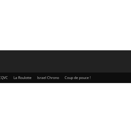
CQVC
La Roulotte
Israel Chrono
Coup de pouce !