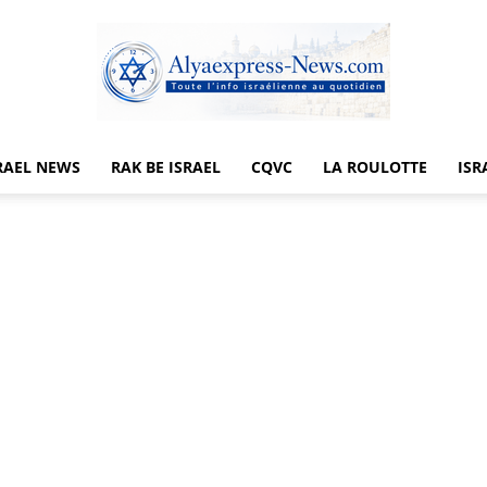
RAEL NEWS
RAK BE ISRAEL
CQVC
LA ROULOTTE
ISR
Alyaexpress-
News