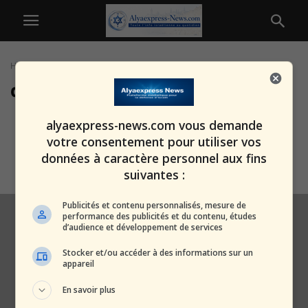
Home
Tags
Droit maritime
droit maritime
Mélenchon défend le Hamas et
alyaexpress-news.com vous demande
insulte Israël : la dérive d’un...
votre consentement pour utiliser vos
alxprss_sab
-
27 juillet 2025
données à caractère personnel aux fins
suivantes :
Publicités et contenu personnalisés, mesure de
performance des publicités et du contenu, études
d’audience et développement de services
Stocker et/ou accéder à des informations sur un
appareil
En savoir plus