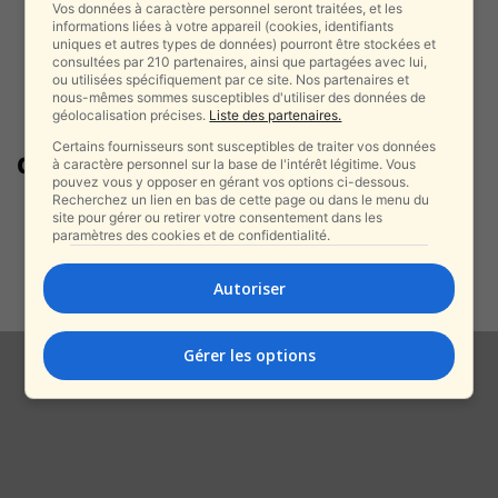
Vos données à caractère personnel seront traitées, et les
informations liées à votre appareil (cookies, identifiants
uniques et autres types de données) pourront être stockées et
consultées par 210 partenaires, ainsi que partagées avec lui,
ou utilisées spécifiquement par ce site. Nos partenaires et
nous-mêmes sommes susceptibles d'utiliser des données de
géolocalisation précises.
Liste des partenaires.
Certains fournisseurs sont susceptibles de traiter vos données
dépenses défense OTAN 5%
à caractère personnel sur la base de l'intérêt légitime. Vous
pouvez vous y opposer en gérant vos options ci-dessous.
Recherchez un lien en bas de cette page ou dans le menu du
Trump inflige un coup à
site pour gérer ou retirer votre consentement dans les
l’Espagne — et humilie Starmer
paramètres des cookies et de confidentialité.
:...
alxprss_sab
-
Autoriser
4 mars 2026
Gérer les options