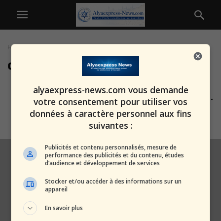
Home
Tags
Défense active
défense active
Drame à Beit Hanoun : cinq
alyaexpress-news.com vous demande
soldats de Netzah Yehuda tués,...
votre consentement pour utiliser vos
alxprss_sab
-
10 juillet 2025
données à caractère personnel aux fins
suivantes :
Publicités et contenu personnalisés, mesure de
performance des publicités et du contenu, études
d’audience et développement de services
Stocker et/ou accéder à des informations sur un
appareil
En savoir plus