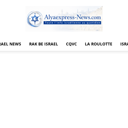
RAEL NEWS
RAK BE ISRAEL
CQVC
LA ROULOTTE
ISR
Alyaexpress-
News