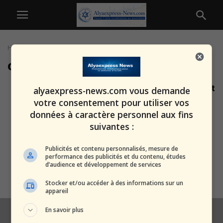
Home
Tags
Croissance démographique
croissance démographique
Netivot : les raisons qui poussent
alyaexpress-news.com vous demande
la ville à doubler sa...
votre consentement pour utiliser vos
alxprss_sab
-
22 décembre 2025
données à caractère personnel aux fins
suivantes :
Un pas significatif : 40 000
Publicités et contenu personnalisés, mesure de
logements destinés au public
performance des publicités et du contenu, études
d’audience et développement de services
haredi...
alxprss_sab
-
5 novembre 2025
Stocker et/ou accéder à des informations sur un
appareil
En savoir plus