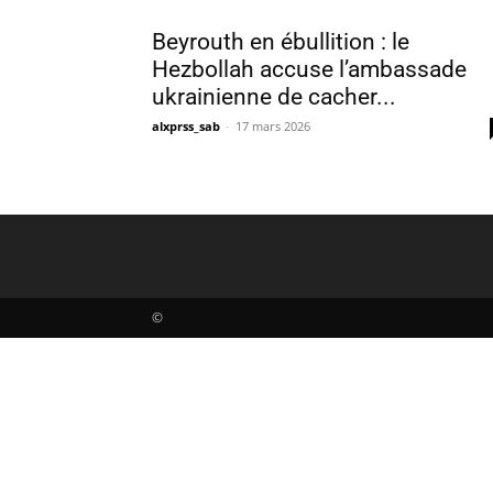
Beyrouth en ébullition : le
Hezbollah accuse l’ambassade
ukrainienne de cacher...
alxprss_sab
-
17 mars 2026
©