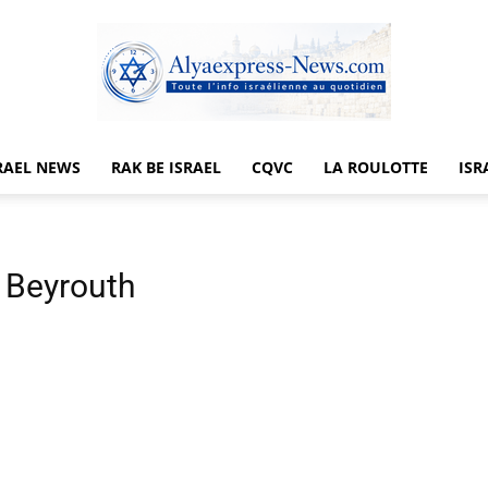
RAEL NEWS
RAK BE ISRAEL
CQVC
LA ROULOTTE
ISR
Alyaexpress-
e Beyrouth
News