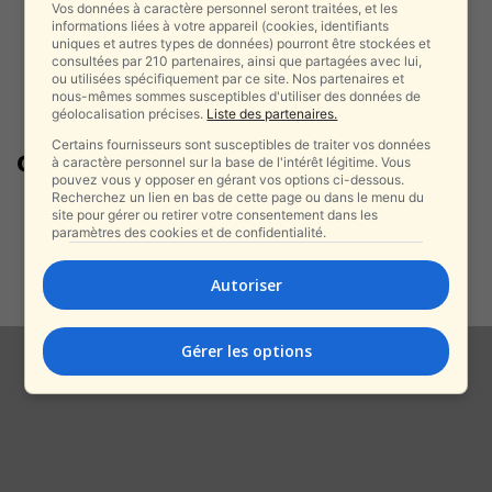
Vos données à caractère personnel seront traitées, et les
informations liées à votre appareil (cookies, identifiants
uniques et autres types de données) pourront être stockées et
consultées par 210 partenaires, ainsi que partagées avec lui,
ou utilisées spécifiquement par ce site. Nos partenaires et
nous-mêmes sommes susceptibles d'utiliser des données de
géolocalisation précises.
Liste des partenaires.
Certains fournisseurs sont susceptibles de traiter vos données
crime organisé en Israël
à caractère personnel sur la base de l'intérêt légitime. Vous
pouvez vous y opposer en gérant vos options ci-dessous.
Recherchez un lien en bas de cette page ou dans le menu du
Après un vol en provenance de
site pour gérer ou retirer votre consentement dans les
Moscou, le chef présumé de...
paramètres des cookies et de confidentialité.
alxprss_sab
-
3 février 2026
Autoriser
Gérer les options