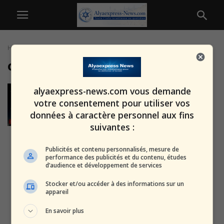
Home
Tags
Contrebande
contrebande
Il avait averti avant le 7 octobre,
alyaexpress-news.com vous demande
et le voilà qui...
votre consentement pour utiliser vos
alxprss_sab
-
5 juillet 2026
données à caractère personnel aux fins
suivantes :
Sous couvert du Ramadan : le
Publicités et contenu personnalisés, mesure de
médecin palestinien a tenté
performance des publicités et du contenu, études
d’audience et développement de services
une...
alxprss_sab
-
24 mars 2026
Stocker et/ou accéder à des informations sur un
appareil
Frère du chef du Shin Bet libéré
En savoir plus
sous surveillance : le...