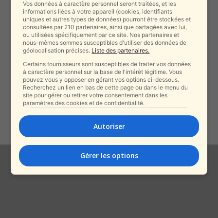
alxprss_sab
-
10 mars 2026
Vos données à caractère personnel seront traitées, et les
informations liées à votre appareil (cookies, identifiants
uniques et autres types de données) pourront être stockées et
consultées par 210 partenaires, ainsi que partagées avec lui,
ou utilisées spécifiquement par ce site. Nos partenaires et
Frontière égyptienne : critiques
nous-mêmes sommes susceptibles d'utiliser des données de
croissantes contre le Shin Bet
géolocalisation précises.
Liste des partenaires.
après la...
Certains fournisseurs sont susceptibles de traiter vos données
alxprss_sab
-
27 février 2026
à caractère personnel sur la base de l'intérêt légitime. Vous
pouvez vous y opposer en gérant vos options ci-dessous.
Recherchez un lien en bas de cette page ou dans le menu du
Trafic d’armes depuis la Syrie :
site pour gérer ou retirer votre consentement dans les
deux hommes arrêtés à Tel-
paramètres des cookies et de confidentialité.
Aviv,...
alxprss_sab
-
Autoriser
26 octobre 2025
Gérer les options