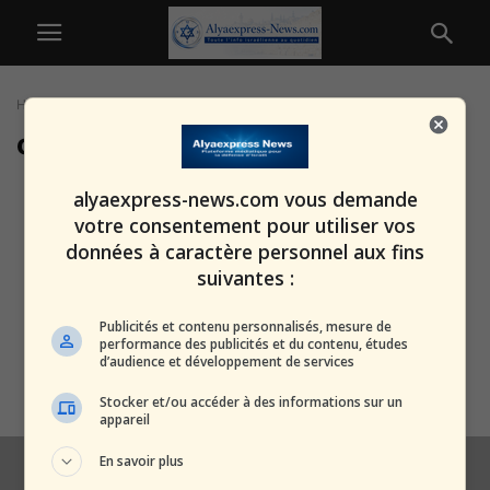
Home
Tags
Contrebande vers Gaza
contrebande vers Gaza
Des centaines de kilogrammes
alyaexpress-news.com vous demande
de tabac – dans des conserves
votre consentement pour utiliser vos
de...
données à caractère personnel aux fins
alxprss_sab
-
17 février 2026
suivantes :
Quand le Shin Bet parle de
Publicités et contenu personnalisés, mesure de
sécurité nationale… et que
performance des publicités et du contenu, études
d’audience et développement de services
l’ironie...
alxprss_sab
-
4 février 2026
Stocker et/ou accéder à des informations sur un
appareil
En savoir plus