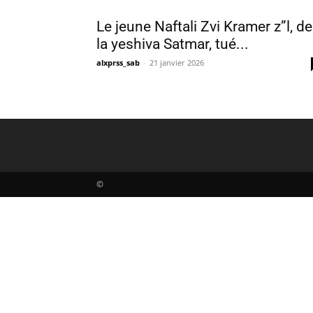
Le jeune Naftali Zvi Kramer z”l, de
la yeshiva Satmar, tué...
alxprss_sab
-
21 janvier 2026
©