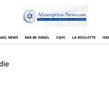
RAEL NEWS
RAK BE ISRAEL
CQVC
LA ROULOTTE
ISR
Alyaexpress-
die
News