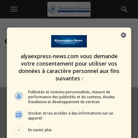
Home
Tags
Câbles sous-marins
câbles sous-marins
Rapport alarmant au Royaume-
alyaexpress-news.com vous demande
Uni : la Russie pourrait paralyser
votre consentement pour utiliser vos
le pays...
données à caractère personnel aux fins
alxprss_sab
-
9 janvier 2026
suivantes :
Publicités et contenu personnalisés, mesure de
performance des publicités et du contenu, études
d’audience et développement de services
Stocker et/ou accéder à des informations sur un
appareil
En savoir plus