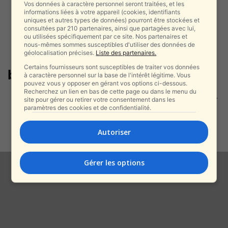
Vos données à caractère personnel seront traitées, et les
informations liées à votre appareil (cookies, identifiants
uniques et autres types de données) pourront être stockées et
consultées par 210 partenaires, ainsi que partagées avec lui,
ou utilisées spécifiquement par ce site. Nos partenaires et
nous-mêmes sommes susceptibles d'utiliser des données de
géolocalisation précises.
Liste des partenaires.
Certains fournisseurs sont susceptibles de traiter vos données
bureaucratie grecque
à caractère personnel sur la base de l'intérêt légitime. Vous
pouvez vous y opposer en gérant vos options ci-dessous.
Recherchez un lien en bas de cette page ou dans le menu du
Crète : des touristes posent eux-
site pour gérer ou retirer votre consentement dans les
mêmes des pavés, déclenchant
paramètres des cookies et de confidentialité.
une polémique...
alxprss_sab
-
Autoriser
7 août 2025
Gérer les options