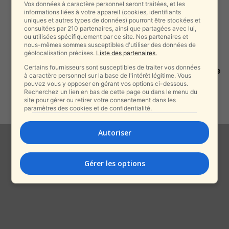
Vos données à caractère personnel seront traitées, et les
L’histoire ce ce juif orthodoxe de
informations liées à votre appareil (cookies, identifiants
uniques et autres types de données) pourront être stockées et
New York assassiné en
consultées par 210 partenaires, ainsi que partagées avec lui,
Colombie...
ou utilisées spécifiquement par ce site. Nos partenaires et
alxprss_sab
-
nous-mêmes sommes susceptibles d'utiliser des données de
4 mai 2026
géolocalisation précises.
Liste des partenaires.
Certains fournisseurs sont susceptibles de traiter vos données
Drame à Brooklyn : la conductrice
à caractère personnel sur la base de l'intérêt légitime. Vous
qui a tué une mère...
pouvez vous y opposer en gérant vos options ci-dessous.
Recherchez un lien en bas de cette page ou dans le menu du
alxprss_sab
-
18 novembre 2025
site pour gérer ou retirer votre consentement dans les
paramètres des cookies et de confidentialité.
Autoriser
Gérer les options