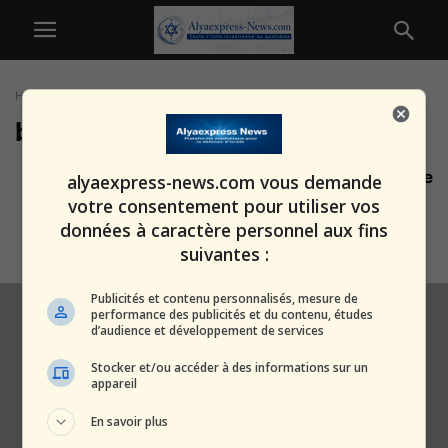
Home
Tags
Brigade blindée 7
brigade blindée 7
Enregistrements révélés : l’ultime
alyaexpress-news.com vous demande
combat du capitaine Omer
votre consentement pour utiliser vos
Neutra le 7...
données à caractère personnel aux fins
alxprss_sab
-
24 février 2026
suivantes :
Publicités et contenu personnalisés, mesure de
performance des publicités et du contenu, études
d’audience et développement de services
Stocker et/ou accéder à des informations sur un
appareil
En savoir plus