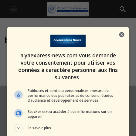
Home
Tags
Blocus Iran maritime terrestre
blocus Iran maritime terrestre
« Avec nous ou contre nous » :
alyaexpress-news.com vous demande
Trump pose un ultimatum à...
votre consentement pour utiliser vos
alxprss_sab
-
22 mars 2026
données à caractère personnel aux fins
suivantes :
Publicités et contenu personnalisés, mesure de
performance des publicités et du contenu, études
d’audience et développement de services
Stocker et/ou accéder à des informations sur un
appareil
En savoir plus