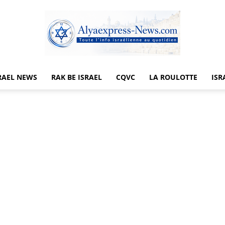
RAEL NEWS
RAK BE ISRAEL
CQVC
LA ROULOTTE
ISR
Alyaexpress-
News