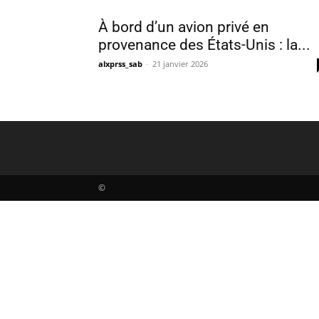
À bord d’un avion privé en
provenance des États-Unis : la...
alxprss_sab
-
21 janvier 2026
©