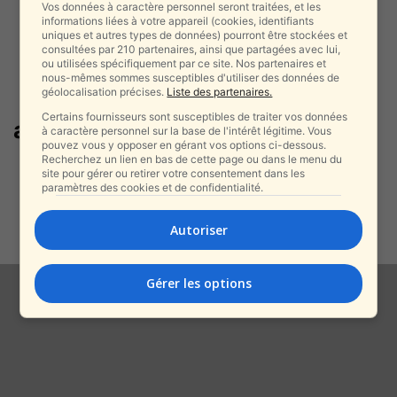
Vos données à caractère personnel seront traitées, et les
informations liées à votre appareil (cookies, identifiants
uniques et autres types de données) pourront être stockées et
consultées par 210 partenaires, ainsi que partagées avec lui,
ou utilisées spécifiquement par ce site. Nos partenaires et
nous-mêmes sommes susceptibles d'utiliser des données de
géolocalisation précises.
Liste des partenaires.
Certains fournisseurs sont susceptibles de traiter vos données
attentats etats unis
à caractère personnel sur la base de l'intérêt légitime. Vous
pouvez vous y opposer en gérant vos options ci-dessous.
Recherchez un lien en bas de cette page ou dans le menu du
Une attaque coordonnée ? Le
site pour gérer ou retirer votre consentement dans les
suspect de l’attentat de Las
paramètres des cookies et de confidentialité.
Vegas...
alxprss_sab
-
Autoriser
2 janvier 2025
Gérer les options