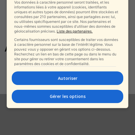
Vos données à caractère personnel seront traitées, et les
informations liées à votre appareil (cookies, identifiants
uniques et autres types de données) pourront être stockées et
consultées par 210 partenaires, ainsi que partagées avec lui,
ou utilisées spécifiquement par ce site. Nos partenaires et
nous-mêmes sommes susceptibles d'utiliser des données de
géolocalisation précises.
Liste des partenaires.
Certains fournisseurs sont susceptibles de traiter vos données
à caractère personnel sur la base de l'intérêt légitime. Vous
Assouan
pouvez vous y opposer en gérant vos options ci-dessous.
Recherchez un lien en bas de cette page ou dans le menu du
site pour gérer ou retirer votre consentement dans les
Tragédie sur le Nil : une touriste
paramètres des cookies et de confidentialité.
italienne tuée après la...
alxprss_sab
-
23 décembre 2025
Autoriser
Gérer les options