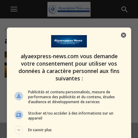
Home
Tags
Arrestations
arrestations
Rav Yaakov Medan : « Il faut
alyaexpress-news.com vous demande
enrôler les Haredim, mais je...
votre consentement pour utiliser vos
alxprss_sab
-
31 juillet 2026
données à caractère personnel aux fins
suivantes :
Jérusalem : descente de police
Publicités et contenu personnalisés, mesure de
controversée au domicile du
performance des publicités et du contenu, études
d’audience et développement de services
rabbin Dov...
alxprss_sab
-
14 août 2025
Stocker et/ou accéder à des informations sur un
appareil
En savoir plus