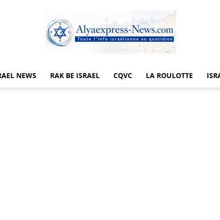
RAEL NEWS
RAK BE ISRAEL
CQVC
LA ROULOTTE
ISR
Alyaexpress-
News