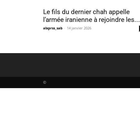
Le fils du dernier chah appelle
l’armée iranienne à rejoindre les...
alxprss_sab
-
14 janvier 2026
©