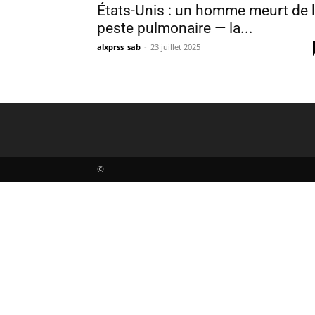
États-Unis : un homme meurt de 
peste pulmonaire — la...
alxprss_sab
-
23 juillet 2025
©