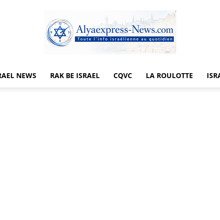
RAEL NEWS
RAK BE ISRAEL
CQVC
LA ROULOTTE
ISR
Alyaexpress-
News