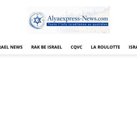
RAEL NEWS
RAK BE ISRAEL
CQVC
LA ROULOTTE
ISR
Alyaexpress-
News