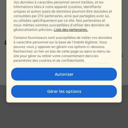
Vos données à caractère personnel seront traitées, et les
informations liées à votre appareil (cookies, identifiants
uniques et autres types de données) pourront être stockées et
consultées par 210 partenaires, ainsi que partagées avec lui,
ou utilisées spécifiquement par ce site. Nos partenaires et
nous-mêmes sommes susceptibles d'utiliser des données de
géolocalisation précises.
Liste des partenaires.
Certains fournisseurs sont susceptibles de traiter vos données
antisémitisme mondial
à caractère personnel sur la base de l'intérêt légitime. Vous
pouvez vous y opposer en gérant vos options ci-dessous.
Recherchez un lien en bas de cette page ou dans le menu du
Nouveau témoignage de Sydney :
site pour gérer ou retirer votre consentement dans les
les terroristes auraient signalé
paramètres des cookies et de confidentialité.
aux non-Juifs...
alxprss_sab
-
Autoriser
19 décembre 2025
Gérer les options