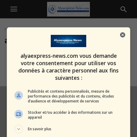
Home
Tags
Amendes
amendes
France pudique : les maires de
alyaexpress-news.com vous demande
bord de mer déclarent la...
votre consentement pour utiliser vos
alxprss_sab
-
30 juillet 2025
données à caractère personnel aux fins
suivantes :
Publicités et contenu personnalisés, mesure de
performance des publicités et du contenu, études
d’audience et développement de services
Stocker et/ou accéder à des informations sur un
appareil
En savoir plus