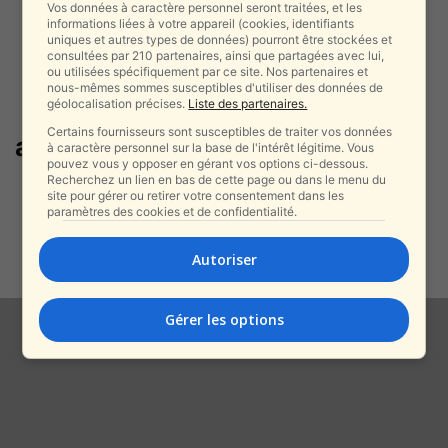
Vos données à caractère personnel seront traitées, et les
informations liées à votre appareil (cookies, identifiants
uniques et autres types de données) pourront être stockées et
consultées par 210 partenaires, ainsi que partagées avec lui,
ou utilisées spécifiquement par ce site. Nos partenaires et
nous-mêmes sommes susceptibles d'utiliser des données de
géolocalisation précises.
Liste des partenaires.
Certains fournisseurs sont susceptibles de traiter vos données
alliance rouge-verte
à caractère personnel sur la base de l'intérêt légitime. Vous
pouvez vous y opposer en gérant vos options ci-dessous.
Recherchez un lien en bas de cette page ou dans le menu du
Le silence de l’Occident face à
site pour gérer ou retirer votre consentement dans les
l’Iran : quand l’idéologie
paramètres des cookies et de confidentialité.
protège...
alxprss_sab
-
Autoriser
27 janvier 2026
Gérer les options