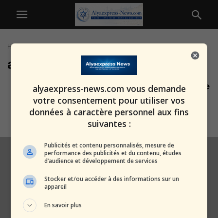
Home
Tags
Alliance militaire
alliance militaire
OTAN en péril : pourquoi l’alliance
alyaexpress-news.com vous demande
ne survivra pas avec la...
votre consentement pour utiliser vos
alxprss_sab
-
20 janvier 2026
données à caractère personnel aux fins
suivantes :
Publicités et contenu personnalisés, mesure de
performance des publicités et du contenu, études
d’audience et développement de services
Stocker et/ou accéder à des informations sur un
appareil
En savoir plus