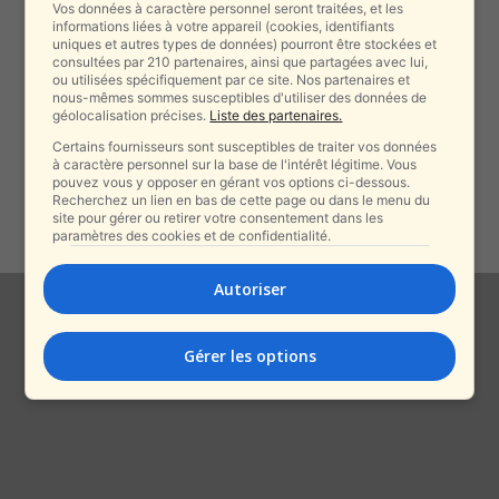
Vos données à caractère personnel seront traitées, et les
Affaire Inès Corbière : quand les
informations liées à votre appareil (cookies, identifiants
uniques et autres types de données) pourront être stockées et
propos antisémites rattrapent la
consultées par 210 partenaires, ainsi que partagées avec lui,
famille...
ou utilisées spécifiquement par ce site. Nos partenaires et
nous-mêmes sommes susceptibles d'utiliser des données de
alxprss_sab
-
11 août 2025
géolocalisation précises.
Liste des partenaires.
Certains fournisseurs sont susceptibles de traiter vos données
Hamas, aide humanitaire et
à caractère personnel sur la base de l'intérêt légitime. Vous
silence complice : La France
pouvez vous y opposer en gérant vos options ci-dessous.
Insoumise dans...
Recherchez un lien en bas de cette page ou dans le menu du
site pour gérer ou retirer votre consentement dans les
alxprss_sab
-
11 août 2025
paramètres des cookies et de confidentialité.
Autoriser
Gérer les options