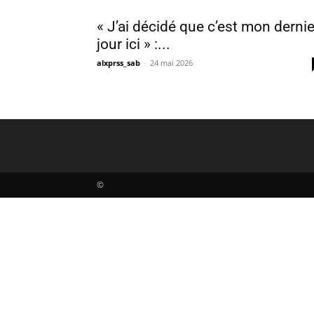
« J’ai décidé que c’est mon dernie
jour ici » :...
alxprss_sab
-
24 mai 2026
©