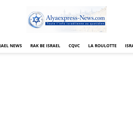
RAEL NEWS
RAK BE ISRAEL
CQVC
LA ROULOTTE
ISR
Alyaexpress-
News