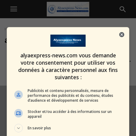
Home
Tags
Agressions antijuives
agressions antijuives
Jérusalem – Peine dérisoire pour
alyaexpress-news.com vous demande
un Arabe ayant agressé un vieil...
votre consentement pour utiliser vos
alxprss_sab
-
30 octobre 2025
données à caractère personnel aux fins
suivantes :
Publicités et contenu personnalisés, mesure de
performance des publicités et du contenu, études
d’audience et développement de services
Stocker et/ou accéder à des informations sur un
appareil
En savoir plus